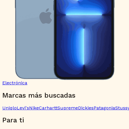
Electrónica
Marcas más buscadas
Uniqlo
Levi's
Nike
Carhartt
Supreme
Dickies
Patagonia
Stuss
Para ti