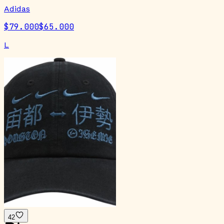
Adidas
$79.000
$65.000
L
42